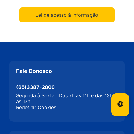
Lei de acesso à informação
Fale Conosco
(65)3387-2800
Segunda à Sexta | Das 7h às 11h e das 13h
às 17h
Redefinir Cookies