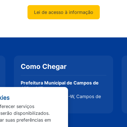
Lei de acesso à informação
Como Chegar
Prefeitura Municipal de Campos de
Júlio - MT
Av. Valdir Masutti, 779-W, Campos de
kies
Júlio - MT, 78319-000
ferecer serviços
 serão disponibilizados.
tar suas preferências em